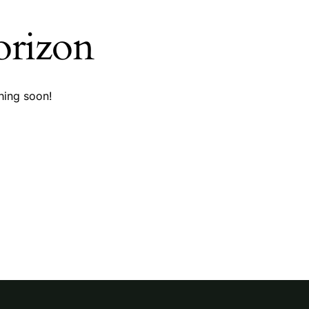
orizon
hing soon!